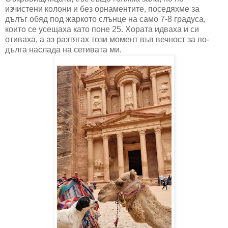
изчистени колони и без орнаментите, поседяхме за
дълъг обяд под жаркото слънце на само 7-8 градуса,
които се усещаха като поне 25. Хората идваха и си
отиваха, а аз разтягах този момент във вечност за по-
дълга наслада на сетивата ми.