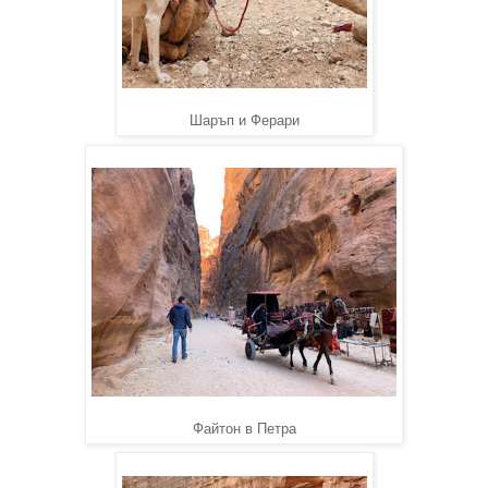
Шаръп и Ферари
Файтон в Петра