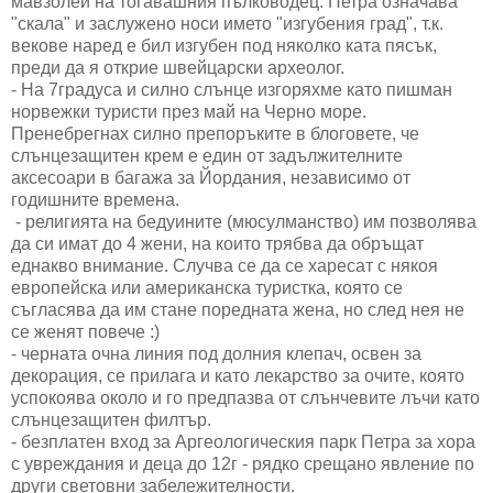
мавзолей на тогавашния пълководец. Петра означава
"скала" и заслужено носи името "изгубения град", т.к.
векове наред е бил изгубен под няколко ката пясък,
преди да я открие швейцарски археолог.
- На 7градуса и силно слънце изгоряхме като пишман
норвежки туристи през май на Черно море.
Пренебрегнах силно препоръките в блоговете, че
слънцезащитен крем е един от задължителните
аксесоари в багажа за Йордания, независимо от
годишните времена.
- религията на бедуините (мюсулманство) им позволява
да си имат до 4 жени, на които трябва да обръщат
еднакво внимание. Случва се да се харесат с някоя
европейска или американска туристка, която се
съгласява да им стане поредната жена, но след нея не
се женят повече :)
- черната очна линия под долния клепач, освен за
декорация, се прилага и като лекарство за очите, която
успокоява около и го предпазва от слънчевите лъчи като
слънцезащитен филтър.
- безплатен вход за Аргеологическия парк Петра за хора
с увреждания и деца до 12г - рядко срещано явление по
други световни забележителности.