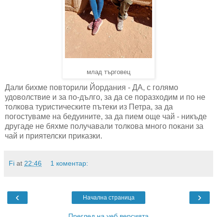
млад търговец
Дали бихме повторили Йордания - ДА, с голямо
удоволствие и за по-дълго, за да се поразходим и по не
толкова туристическите пътеки из Петра, за да
погостуваме на бедуините, за да пием още чай - никъде
другаде не бяхме получавали толкова много покани за
чай и приятелски приказки.
Fi
at
22:46
1 коментар:
‹
›
Начална страница
Преглед на уеб версията