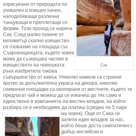
изрисувани от природата по
уникален и изящен начин,
наподобяващи различни
танцуващи и преплитащи се
форми. Този проход се нарича
Сик. След малко повече от
километър скално изящество
се озовахме на площада със
Съкровищницата, където човек
може да съзерцава часове в
изяществото на човешката
Сик
ръка изобретила такова
съвършенство от камък. Няколко камили са строени
кротко за допълнителна украса на декора, няколко
снимачни площадки са окопирани от местните, където ти
предлагат чай и можеш да се изкачиш до тях само и
единствено в компанията на местен младеж, на който
разбира се е необходимо да платиш (средно по 5 пари
на човек).
Още от Сика се
залепи един младеж за нас,
който беше доста симпатичен с
добър английски и