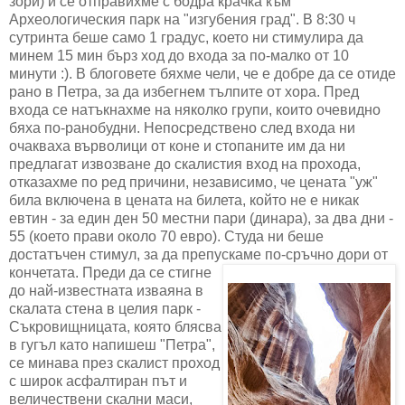
зори) и се отправихме с бодра крачка към
Археологическия парк на "изгубения град". В 8:30 ч
сутринта беше само 1 градус, което ни стимулира да
минем 15 мин бърз ход до входа за по-малко от 10
минути :). В блоговете бяхме чели, че е добре да се отиде
рано в Петра, за да избегнем тълпите от хора. Пред
входа се натъкнахме на няколко групи, които очевидно
бяха по-ранобудни. Непосредствено след входа ни
очакваха върволици от коне и стопаните им да ни
предлагат извозване до скалистия вход на прохода,
отказахме по ред причини, независимо, че цената "уж"
била включена в цената на билета, който не е никак
евтин - за един ден 50 местни пари (динара), за два дни -
55 (което прави около 70 евро). Студа ни беше
достатъчен стимул, за да препускаме по-сръчно дори от
кончетата.
Преди да се стигне
до най-известната изваяна в
скалата стена в целия парк -
Съкровищницата, която блясва
в гугъл като напишеш "Петра",
се минава през скалист проход
с широк асфалтиран път и
величествени скални маси,