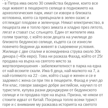
- в Петра има около 30 семейства бедуини, които все
още живеят в пещерното селище в подножието на
археологическия парк, имат си извори в близката
котловина, която са превърнали в зелен оазис и
отглеждат плодове и зеленчуци. Нямат електричество, в
пещерата им е топло през зимата и хладно през лятото,
лягат и стават със слънцето. Един от жителите има
голям трактор, с който вози децата на училище до
близкото бедуинско селище, където са се изнесли
повечето бедуини да живеят в съвремени условия.
Жилище с две спални и всекидневна струва около 30к
динара (~40к евро). Това ни разказа Фахад, който от 25г
продава на върха на святото място за
жертвопринушения - забележителност в парка на една
от най-всоките скали. Има 6 деца, най-малкото на 7, а
най-голямото на 22 - син, който също е женен и се е
задомил с жена си при тях в пещерите. Фахад е учил до
4ти клас, говори завидно добре английски, научил го от
туристите, купува разни джунджурии от бедуинското
селище и ги продава горе на върха. Призна, че някои от
стоките идват от Китай. Посреща топло всеки турист
горе и с внимание му разказва историята на светото