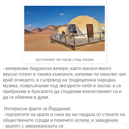
пустинният ни лагер след изгрев
- вечеряхме бедуинска вечеря, както винаги много
вкусно готвят в такива къмпинги, изпихме по няколко чая
край огнището, в съпровод на традиционна народна
музика, помръзнахме под звездното небе в захлас и се
прибрахме в бунгалото да споделим впечатленият си и
да ги облечем в думи.
Интересни факти за Йордания:
- портретите на краля и сина му ни гледаха от стените на
обществените сгради и повечето хотели, и заведения.
- кралят, с американската си