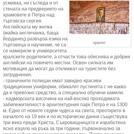
усмивка, ни съгледа и от
стената на предверието на
храмовете в Петра над
търговска сергия.
Английската му жилка
(майка англичанка, баща
йорданец) развърза езика на
кралят
търговеца и научихме, че са
се намерили в университета
кралските родителите, а отчасти това обяснява и добрия
английски на повечето местни. Освен силната им
мотивация да могат да откликват на туристите без
затруднения.
- граничните полицаи имат завидно красиви
традиционни униформи, обикалят пустинята с не какво
да е превозно средство, а специално обучени камили.
- надморската височина на най-восоко проходимата
забележителност в архитектурния парк Петра е на 1300
м. Едно от новите седем чудеса на света, преоткрито в
началото на 19 век и по исторически данни съществува
три века преди Христа. Съкровищницата е изработена
ясно изцяло на ръка за три години, първоначално за