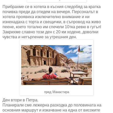
Прибрахме се в хотела в късния следобяд за кратка
почивка преди да отидем на вечеря. Персоналът в
хотела проявиха изключително внимание и ни
изненадаха с торта и свещички, в съпровод на живо
пеене, което тотално им спечели 10тка ревю в гугъл!
Закрихме славно този ден с 20 км ходене, доволни
чувства и нетърпение за утрешния ден.
пред Манастира
Ден втори в Петра.
Планирали сме лежерна разходка до половината на
основния маршрут и изкачване на една от високите