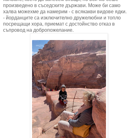
произведено в съседските държави. Може би само
халва можехме да намерим - с всякакви видове ядки.
- йорданците са изключително дружелюбни и топло
посрещащи хора, приемат с достойнство отказ в
съпровод на добропожелание.