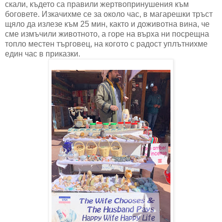
скали, където са правили жертвопринушения към
боговете. Изкачихме се за около час, в магарешки тръст
щяло да излезе към 25 мин, както и доживотна вина, че
сме измъчили животното, а горе на върха ни посрещна
топло местен търговец, на когото с радост уплътнихме
един час в приказки.