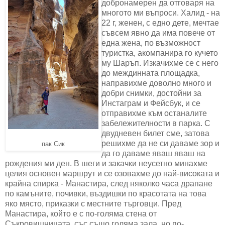
добронамерен да отговаря на
многото ми въпроси. Халид - на
22 г, женен, с едно дете, мечтае
съвсем явно да има повече от
една жена, по възможност
туристка, акомпанира го кучето
му Шаръп. Изкачихме се с него
до междинната площадка,
направихме доволно много и
добри снимки, достойни за
Инстаграм и Фейсбук, и се
отправихме към останалите
забележителности в парка. С
двудневен билет сме, затова
решихме да не си даваме зор и
пак Сик
да го даваме яваш яваш на
рождения ми ден. В шеги и закачки неусетно минахме
целия основен маршрут и се озовахме до най-високата и
крайна спирка - Манастира, след няколко часа драпане
по камъните, почивки, въздишки по красотата на това
яко място, приказки с местните търговци. Пред
Манастира, който е с по-голяма стена от
Съкровищницата, със също голяма зала, но по-