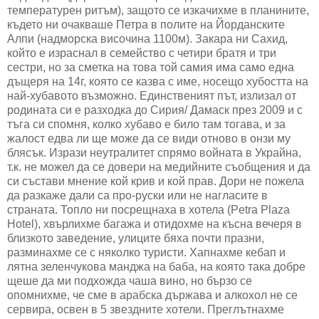
температурен ритъм), защото се изкачихме в планините,
където ни очакваше Петра в полите на Йорданските
Алпи (надморска височина 1100м). Закара ни Сахид,
който е израснал в семейство с четири братя и три
сестри, но за сметка на това той самия има само една
дъщеря на 14г, която се казва с име, носещо хубостта на
най-хубавото възможно. Единственият път, излизал от
родината си е разходка до Сирия/ Дамаск през 2009 и с
тъга си спомня, колко хубаво е било там тогава, и за
жалост едва ли ще може да се види отново в онзи му
блясък. Изрази неутралитет спрямо войната в Украйна,
т.к. не можел да се довери на медийните съобщения и да
си състави мнение кой крив и кой прав. Дори не пожела
да разкаже дали са про-руски или не нагласите в
страната. Топло ни посрещнаха в хотела (Petra Plaza
Hotel), хвърлихме багажа и отидохме на късна вечеря в
близкото заведение, улиците бяха почти празни,
разминахме се с няколко туристи. Хапнахме кебап и
лятна зеленчукова манджа на баба, на която така добре
щеше да ми подхожда чаша вино, но бързо се
опомнихме, че сме в арабска държава и алкохол не се
сервира, освен в 5 звездните хотели. Преглътнахме