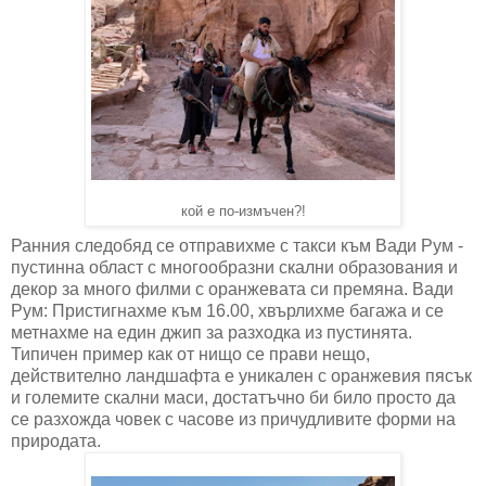
кой е по-измъчен?!
Ранния следобяд се отправихме с такси към Вади Рум -
пустинна област с многообразни скални образования и
декор за много филми с оранжевата си премяна. Вади
Рум: Пристигнахме към 16.00, хвърлихме багажа и се
метнахме на един джип за разходка из пустинята.
Типичен пример как от нищо се прави нещо,
действително ландшафта е уникален с оранжевия пясък
и големите скални маси, достатъчно би било просто да
се разхожда човек с часове из причудливите форми на
природата.