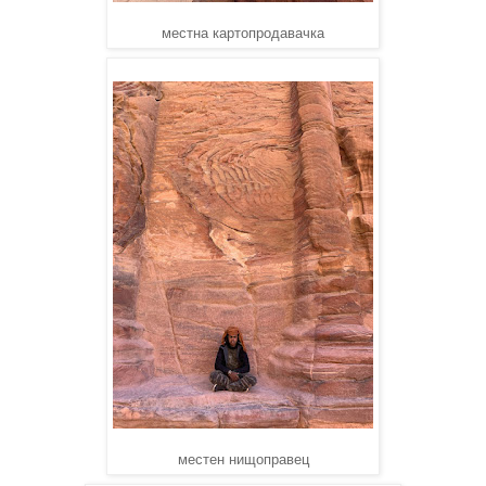
местна картопродавачка
местен нищоправец