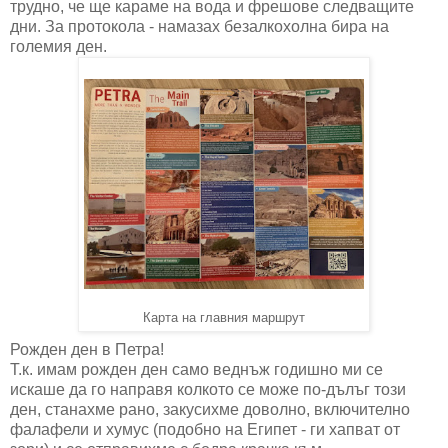
трудно, че ще караме на вода и фрешове следващите
дни. За протокола - намазах безалкохолна бира на
големия ден.
Карта на главния маршрут
Рожден ден в Петра!
Т.к. имам рожден ден само веднъж годишно ми се
искаше да го направя колкото се може по-дълъг този
ден, станахме рано, закусихме доволно, включително
фалафели и хумус (подобно на Египет - ги хапват от