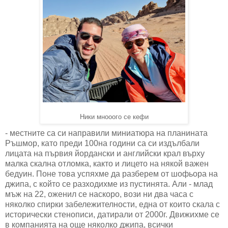
Ники мнооого се кефи
- местните са си направили миниатюра на планината
Ръшмор, като преди 100на години са си издълбали
лицата на първия йордански и английски крал върху
малка скална отломка, както и лицето на някой важен
бедуин. Поне това успяхме да разберем от шофьора на
джипа, с който се разходихме из пустинята. Али - млад
мъж на 22, оженил се наскоро, вози ни два часа с
няколко спирки забележителности, една от които скала с
исторически стенописи, датирали от 2000г. Движихме се
в компанията на още няколко джипа, всички