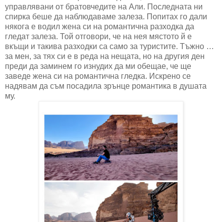
управлявани от братовчедите на Али. Последната ни
спирка беше да наблюдаваме залеза. Попитах го дали
някога е водил жена си на романтична разходка да
гледат залеза. Той отговори, че на нея мястото й е
вкъщи и такива разходки са само за туристите. Тъжно …
за мен, за тях си е в реда на нещата, но на другия ден
преди да заминем го изнудих да ми обещае, че ще
заведе жена си на романтична гледка. Искрено се
надявам да съм посадила зрънце романтика в душата
му.