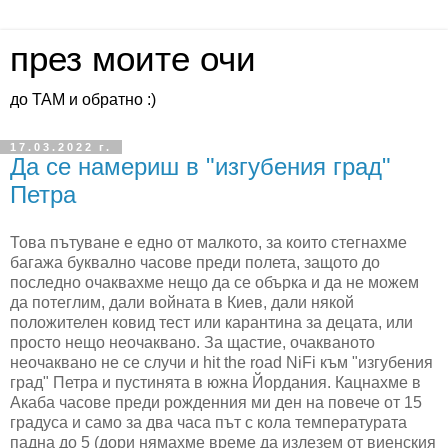
през моите очи
до ТАМ и обратно :)
17.03.2022 г.
Да се намериш в "изгубения град"
Петра
Това пътуване е едно от малкото, за които стегнахме
багажа буквално часове преди полета, защото до
последно очаквахме нещо да се обърка и да не можем
да потеглим, дали войната в Киев, дали някой
положителен ковид тест или карантина за децата, или
просто нещо неочаквано. За щастие, очакваното
неочаквано не се случи и hit the road NiFi към "изгубения
град" Петра и пустинята в южна Йордания. Кацнахме в
Акаба часове преди рожденния ми ден на повече от 15
градуса и само за два часа път с кола температурата
падна до 5 (дори нямахме време да излезем от виенския