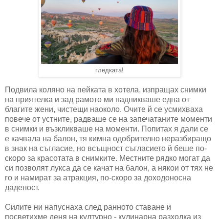
гледката!
Подвила коляно на пейката в хотела, изпращах снимки
на приятелка и зад рамото ми надникваше една от
благите жени, чистещи наоколо. Очите й се усмихваха
повече от устните, радваше се на запечатаните моменти
в снимки и възкликваше на моменти. Попитах я дали се
е качвала на балон, тя кимна одобрително неразбиращо
в знак на съгласие, но всъщност съгласието й беше по-
скоро за красотата в снимките. Местните рядко могат да
си позволят лукса да се качат на балон, а някои от тях не
го и намират за атракция, по-скоро за доходоносна
даденост.
Силите ни напуснаха след ранното ставане и
посветихме деня на културно - кулинарна разходка из