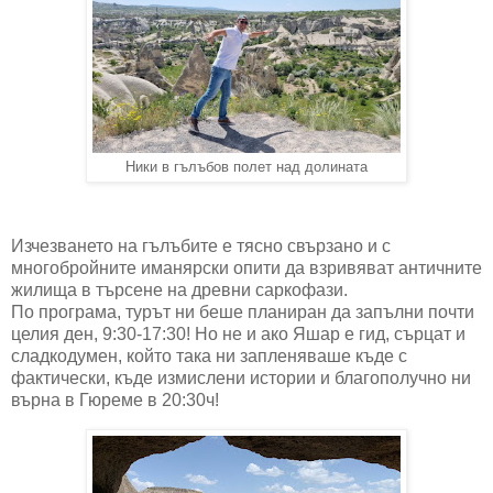
Ники в гълъбов полет над долината
Изчезването на гълъбите е тясно свързано и с
многобройните иманярски опити да взривяват античните
жилища в търсене на древни саркофази.
По програма, турът ни беше планиран да запълни почти
целия ден, 9:30-17:30! Но не и ако Яшар е гид, сърцат и
сладкодумен, който така ни запленяваше къде с
фактически, къде измислени истории и благополучно ни
върна в Гюреме в 20:30ч!