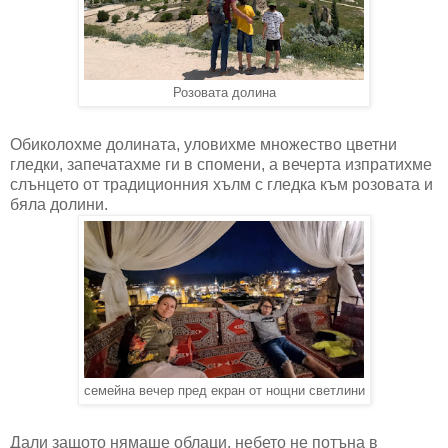
Розовата долина
Обиколохме долината, уловихме множество цветни
гледки, запечатахме ги в спомени, а вечерта изпратихме
слънцето от традиционния хълм с гледка към розовата и
бяла долини.
семейна вечер пред екран от нощни светлини
Дали защото нямаше облаци, небето не потъна в