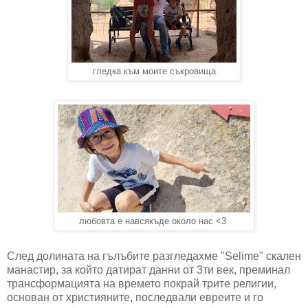
гледка към моите съкровища
любовта е навсякъде около нас <3
След долината на гълъбите разгледахме "Selime" скален
манастир, за който датират данни от 3ти век, преминал
трансформацията на времето покрай трите религии,
основан от християните, последвали евреите и го