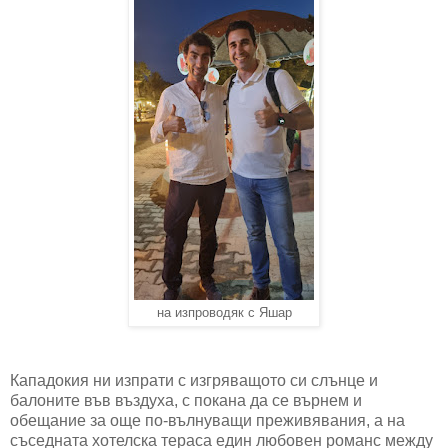
на изпроводяк с Яшар
Кападокия ни изпрати с изгряващото си слънце и
балоните във въздуха, с покана да се върнем и
обещание за още по-вълнуващи преживявания, а на
съседната хотелска тераса един любовен романс между