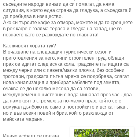
съседните народи винаги да си помагат, да няма
ситуация, в която една страна да гладува, а съседката й
да пребъдва в изящество.
Ако си търсите кафе за отмора, можете и да го срещнете
в рок кафе с голяма тераса и гледка на запад, ще го
познаете като се разхождате по главната!
Как живеят хората тук?
В очакване на следващия туристически сезон и
приготовления за него, кипи строителен труд, облаци
прах се вдигат след всяка кола, градските пътищата са
между черни или с павета/малки плочки, без особени
тротоари, градската пътна мрежа се подобрява, слагат
нова канализация и прибират кабелите под земята,
очаква се до няколко месеца да са готови,
междувременно цистерни с вода минават през час - два
да намокрят в стремеж за по-малко прах, който се е
всмукал дълбоко не само в постройките и всяка тъкан,
но и във всеки повей и бриз, който разхлажда от
майската мараня.
Иначе асфалт се ползва