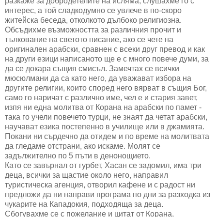
разкаже за добродетелите на исляма, слушахме го с
интерес, а той сладкодумно се увлече в по-скоро
житейска беседа, отколкото дълбоко религиозна.
Обсъдихме възможността за различния прочит и
тълкование на светото писание, ако се чете на
оригинален арабски, сравнен с всеки друг превод и как
на други езици написаното ще е с много повече думи, за
да се докара същия смисъл. Замечтах се всички
мюсюлмани да са като него, да уважават избора на
другите религии, които според него вярват в същия Бог,
само го наричат с различно име, чел е и стария завет,
изпя ни една молитва от Корана на арабски по памет -
така го учели повечето турци, не знаят да четат арабски,
научават езика постепенно в училище или в джамията.
Покани ни сърдечно да отидем и по време на молитвата
да гледаме отстрани, ако искаме. Молят се
задължително по 5 пъти в денонощието.
Като се завърнал от гурбет, Хасан се задомил, има три
деца, всички за щастие около него, направил
туристическа агенция, отворил кафене и с радост ни
предложи да ни направи програма по дни за разходка из
чукарите на Кападокия, подходяща за деца.
Сбогувахме се с пожелание и цитат от Корана,