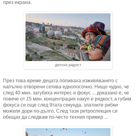
през екрана.
детска радост
През това време децата попиваха изживяването с
напълно отворени сетива еднопосочно. Нищо чудно, че
след 40 мин. загубиха интерес и фокус ... доказано е, че
повече от 15 мин. концентрация накуп е рядкост, а губим
фокуса си още след 9тата секунда, златните рибки
можели дори по-дълго. След тази ретроспекция си
обещах да следвам по-често техния пример ...