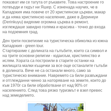
показват им се татута от ръкавите. Това настроение го
потвърди и гидът ни Яшер. С изненада научих, че в
Кападокия има повече от 20 християнски църкви, макар
и да няма християнско население, даже в Деринкуи
(Derinkuyu) видяхме огромна църква в ремонт,
изглеждаше завидно голяма и красива - точно до входа
на подземния град.
Ден трети посветихме на туристическа обиколка из южна
Кападокия - green tour.
Стартирахме с долината на гълъбите, които са символ и
на трите основни религии - юдаизъм, християнство и
ислям. Хората са построили в старите останки на
жилищата малки къщички за все още останалите гълъби
в долината. Вече не са останали много, само за
туристическо внимание. Навремето са били развъждани
и отглежданни чинно за наторяване на земите, които до
към 1970г са били обработвани от над 90% от
населението. След това рязко туризмът е взел превес
над земеделието.