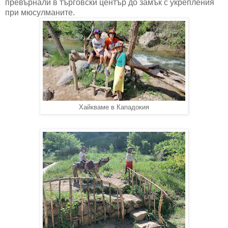
превърнали в търговски център до замък с укрепления
при мюсулманите.
Хайкваме в Кападокия