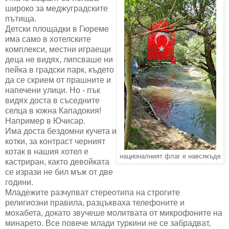
широко за меджуградските
пътища.
Детски площадки в Гюреме
има само в хотелските
комплекси, местни играещи
деца не видях, липсваше ни
пейка в градски парк, където
да се скрием от прашните и
напечени улици. Но - пък
видях доста в съседните
селца в южна Кападокия!
Например в Ючисар.
Има доста бездомни кучета и
котки, за контраст черният
котак в нашия хотел е
националният флаг е навсякъде
кастриран, както девойката
се изрази не бил мъж от две
години.
Младежите разчупват стереотипа на строгите
религиозни правила, разцъкваха телефоните и
мохабета, докато звучеше молитвата от микрофоните на
минарето. Все повече млади туркини не се забрадват,