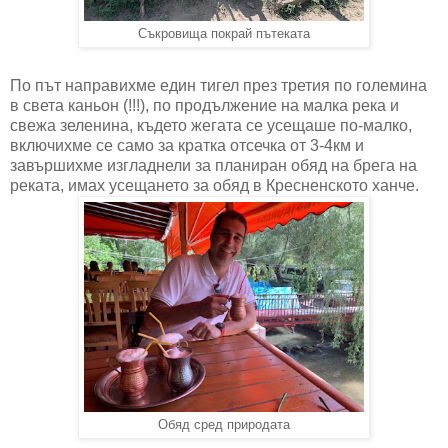
Съкровища покрай пътеката
По път направихме един тигел през третия по големина
в света каньон (!!!), по продължение на малка река и
свежа зеленина, където жегата се усещаше по-малко,
включихме се само за кратка отсечка от 3-4км и
завършихме изгладнели за планиран обяд на брега на
реката, имах усещането за обяд в Кресненското ханче.
Обяд сред природата