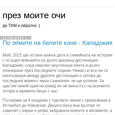
през моите очи
до ТАМ и обратно :)
31.05.2022 г.
По земите на белите коне - Кападокия
Май, 2022 ще остане важна дата в семейната ни история
с осъществяването на дълго дерзана дестинация -
Кападокия, след няколко неуспешни опита и дълго
планиране през последните години. Някак си все ни се
изплъзваше между другите дестинации и затова до
последния момент имах съмнения, че ще успеем. За
щастие никой щам на ковид не ни мина път, на всичкото
отгоре и времето беше с нас.
Пътуваме за 4 нощувки с турските линии с прекачване в
Истанбул до Навзехир. Децата бяха във възторг от
самолет с екран и рязко забравиха книгите и моливите, а