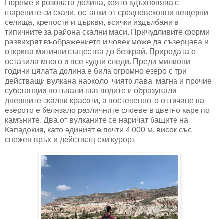
Гюреме и розовата долина, която вдъхновява с
шарените си скали, останки от средновековни пещерни
селища, крепости и църкви, всички издълбани в
типичните за района скални маси. Причудливите форми
развихрят въображението и човек може да съзерцава и
открива митични същества до безкрай. Природата е
оставила много и все чудни следи. Преди милиони
години цялата долина е била огромно езеро с три
действащи вулкана наоколо, чиято лава, магна и прочие
субстанции потъвали във водите и образували
днешните скални красоти, а постепенното оттичане на
езерото е белязало различните слоеве в цветно каре по
камъните. Два от вулканите се наричат бащите на
Кападокия, като единият е почти 4 000 м. висок със
снежен връх и действащ ски курорт.