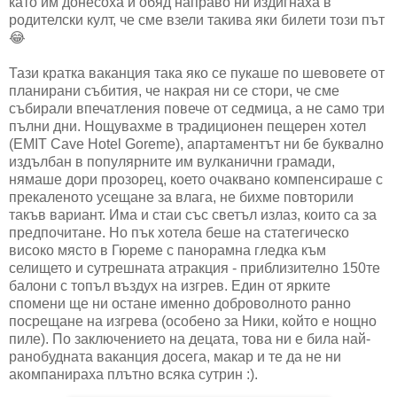
като им донесоха и обяд направо ни издигнаха в
родителски култ, че сме взели такива яки билети този път
😂
Тази кратка ваканция така яко се пукаше по шевовете от
планирани събития, че накрая ни се стори, че сме
събирали впечатления повече от седмица, а не само три
пълни дни. Нощувахме в традиционен пещерен хотел
(EMIT Cave Hotel Goreme), апартаментът ни бе буквално
издълбан в популярните им вулканични грамади,
нямаше дори прозорец, което очаквано компенсираше с
прекаленото усещане за влага, не бихме повторили
такъв вариант. Има и стаи със светъл излаз, които са за
предпочитане. Но пък хотела беше на статегическо
високо място в Гюреме с панорамна гледка към
селището и сутрешната атракция - приблизително 150те
балони с топъл въздух на изгрев. Един от ярките
спомени ще ни остане именно доброволното ранно
посрещане на изгрева (особено за Ники, който е нощно
пиле). По заключението на децата, това ни е била най-
ранобудната ваканция досега, макар и те да не ни
акомпанираха плътно всяка сутрин :).