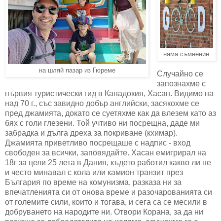
няма съмнение
на шляй пазар из Гюреме
Случайно се
запознахме с
първия туристически гид в Кападокия, Хасан. Видимо на
над 70 г., със завидно добър английски, засякохме се
пред джамията, докато се суетяхме как да влезем като аз
бях с голи глезени. Той учтиво ни посрещна, даде ми
забрадка и дълга дреха за покриване (кхимар).
Джамията приветливо посрещаше с надпис - вход
свободен за всички, заповядайте. Хасан емигрирал на
18г за цели 25 лета в Дания, където работил какво ли не
и често минавал с кола или камион транзит през
България по време на комунизма, разказа ни за
впечатленията си от онова време и разочарованията си
от големите сили, които и тогава, и сега са се месили в
добруването на народите ни. Отвори Корана, за да ни