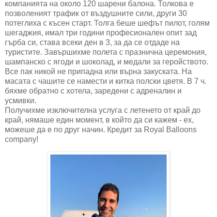
компанията на около 120 шарени балона. Толкова е
позволеният трафик от въздушните сили, други 30
потеглиха с късен старт. Толга беше шефът пилот, голям
шегаджия, имал три години професионален опит зад
гърба си, става всеки ден в 3, за да се отдаде на
туристите. Завършихме полета с празнична церемония,
шампанско с ягоди и шоколад, и медали за геройството.
Все пак никой не припадна или върна закуската. На
масата с чашите се намести и китка полски цветя. В 7 ч.
бяхме обратно с хотела, заредени с адреналин и
усмивки.
Получихме изключителна услуга с летенето от край до
край, нямаше един момент, в който да си кажем - ех,
можеше да е по друг начин. Кредит за Royal Balloons
company!