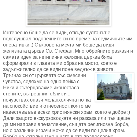
Интересно беше да се види, откъде султанът е
подслушвал подопечните си по време на седмичните им
оперативки :) Съкровена мечта ми беше да видя
желязната църква Св. Стефан. Многобройните разкази и
самата идея за нетипична желязна църква бяха
сформирали в главата ми образ на място, което е
задължително да се види поне веднъж в живота.
Тръгнах си от църквата със смесени
чувства, седяхме на една пейка с
Ники и съзерцавахме иконостаса,
стените, вътрешния облик и ...
почувствах онази меланхолична нотка
на спокойствие и отнесеност, която ме
навестява във всеки християнски храм, което е добре :)
Дали защото екскурзоводката ни разказа или пък щеше
да ми направи впечатление, същата религиозна борба,
но с различни играчи може да се види по целия храм.
Борба на католицизма и източното православие ...