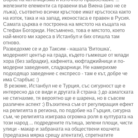
железните елементи са правени във Виена (ако не се
лъжа), съответно всички кръстове имат кръстоска както
на изток, така и на запад, иконостаса е правен в Русия.
Самата църква е построена на мястото на къщата на
Стефан Богориди. Несъмнено, това е мястото, което
най-много ми хареса в Истанбул и бих отишла там
отново.
Разведохме се и до Таксим - нашата 'Витошка',
модерният център на града, където гъмжеше от млади
хора (без забрадки), кафенета, кюфтаджийници и по-
модерни заведения, сладкарници. Не намерихме
подходящо заведение с експресо - там е кът, добре че
има Старбъкс :)
В резюме, Истанбул не е Турция, със сигурност ще е
интересно да се види и другата й страна :) до азиатската
не стигнахме, тя вероятно ще е шарена, но в съвсем
различен аспект :) Възхитена съм от регулиращия ефект
на религията в региона, по подобие на Гърция, сигурна
съм, че религията изиграва огромна роля в културата на
този народ ... подредените пътища, зелени площи, чисти
улици - макар и забраната на обществени кошчета
(предпазна мярка срещу атентати), спретнатите