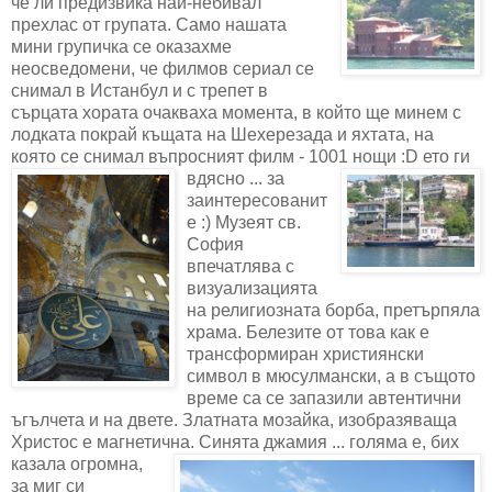
че ли предизвика най-небивал
прехлас от групата. Само нашата
мини групичка се оказахме
неосведомени, че филмов сериал се
снимал в Истанбул и с трепет в
сърцата хората очакваха момента, в който ще минем с
лодката покрай къщата на Шехерезада и яхтата, на
която се снимал въпросният филм - 1001 нощи :D
ето ги
вдясно ... за
заинтересованит
е :) Музеят св.
София
впечатлява с
визуализацията
на религиозната борба, претърпяла
храма. Белезите от това как е
трансформиран християнски
символ в мюсулмански, а в същото
време са се запазили автентични
ъгълчета и на двете. Златната мозайка, изобразяваща
Христос е магнетична. Синята
джамия ... голяма е, бих
казала огромна,
за миг си