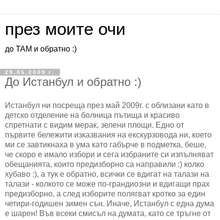
през моите очи
до ТАМ и обратно :)
29.05.2009 г.
До Истанбул и обратно :)
Истанбул ни посреща през май 2009г. с облизани като в
детско отделение на болница пътища и красиво
спретнати с видим мерак, зелени площи. Едно от
първите бележити изказвания на екскурзовода ни, което
ми се завтикнаха в ума като габърче в подметка, беше,
че скоро е имало избори и сега избраните си изпълняват
обещанията, които предизборно са направили :) колко
хубаво :), а тук е обратно, всички се вдигат на талази на
талази - колкото се може по-грандиозни и вдигащи прах
предизборно, а след изборите полягват кротко за един
четири-годишен зимен сън. Иначе, Истанбул с една дума
е шарен! Във всеки смисъл на думата, като се тръгне от