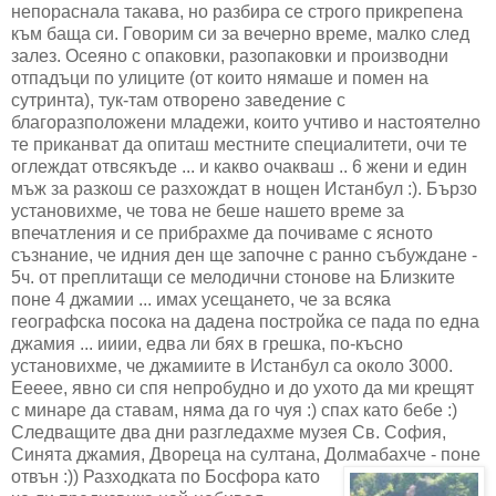
непораснала такава, но разбира се строго прикрепена
към баща си. Говорим си за вечерно време, малко след
залез. Осеяно с опаковки, разопаковки и производни
отпадъци по улиците (от които нямаше и помен на
сутринта), тук-там отворено заведение с
благоразположени младежи, които учтиво и настоятелно
те приканват да опиташ местните специалитети, очи те
оглеждат отвсякъде ... и какво очакваш .. 6 жени и един
мъж за разкош се разхождат в нощен Истанбул :). Бързо
установихме, че това не беше нашето време за
впечатления и се прибрахме да почиваме с ясното
съзнание, че идния ден ще започне с ранно събуждане -
5ч. от преплитащи се мелодични стонове на Близките
поне 4 джамии ... имах усещането, че за всяка
географска посока на дадена постройка се пада по една
джамия ... ииии, едва ли бях в грешка, по-късно
установихме, че джамиите в Истанбул са около 3000.
Еееее, явно си спя непробудно и до ухото да ми крещят
с минаре да ставам, няма да го чуя :) спах като бебе :)
Следващите два дни разгледахме музея Св. София,
Синята джамия, Двореца на султана, Долмабахче - поне
отвън :))
Разходката по Босфора като