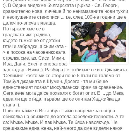
:). В Одрин видяхме българската църква - Св. Георги,
сравнително нова, личеше й по неизмазаните нови тухли
и неопушените стенописи ... т.е. след 100-на години ще е
далеч по-впечатляваща.
Потъркаляхме се в
градската им градина,
където гъмжеше от детски
глъч и забрадки. а снимката -
> в посока на часовниковата
стрелка сме, аз, Сиси, Мими,
Ива, Дани, Елен и оператора
зад кадър - Ники :). Разбира се, отбихме се и в Джамията
'Селимие' която ми се стори поне 8 пъти по-голяма от
Томбул джамията в Шумен. Досега - тя ми беше
единственият познат мюсулмански храм за сравнение.
Сега вече мога да се похваля с богат опит. Е ... до Мека
едва ли ще отида, първом ще се опитам Хаджийка да
стана :).
Пристигнахме в Истанбул тъкмо навреме за нощна
обиколка на близките до хотела забележителности. А те
са: Мъже. Мъже. И пак Мъже. Те бяха навсякъде. Не
срещнахме една жена, най-много да сме видели някоя