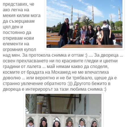
представих, че
ако легна на
мекия килим мога
да съзерцавам
цял ден и
постоянно да
откривам нови
елементи на
огромния купол
над мен. За протокола снимка и оттам :) .... За двореца ...
освен прехласването ни по красивите гледки и цветни
градини от лалета ... май нямам какво да споделя,
космите от брадата на Мохамед не ме впечатлиха
доволно ... или вероятно и не би трябвало, щеше да е
странно увлечение обратното :))) Другото бежито в
двореца е интерирорът за тази любима снимка :)