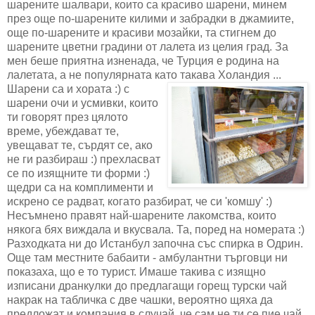
шарените шалвари, които са красиво шарени, минем
през още по-шарените килими и забрадки в джамиите,
още по-шарените и красиви мозайки, та стигнем до
шарените цветни градини от лалета из целия град. За
мен беше приятна изненада, че Турция е родина на
лалетата, а не популярната като такава Холандия ...
Шарени са и хората :) с
шарени очи и усмивки, които
ти говорят през цялото
време, убеждават те,
увещават те, сърдят се, ако
не ги разбираш :) прехласват
се по изящните ти форми :)
щедри са на комплименти и
искрено се радват, когато разбират, че си 'комшу' :)
Несъмнено правят най-шарените лакомства, които
някога бях виждала и вкусвала. Та, поред на номерата :)
Разходката ни до Истанбул започна със спирка в Одрин.
Още там местните бабаити - амбулантни търговци ни
показаха, що е то турист. Имаше такива с изящно
изписани дранкулки до предлагащи горещ турски чай
накрак на табличка с две чашки, вероятно щяха да
предложат и компания в случай, че сам не ти се пие чай