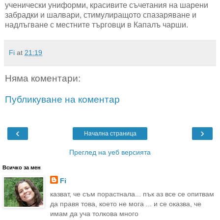
ученически униформи, красивите съчетания на шарени
забрадки и шалвари, стимулиращото спазаряване и
надлъгване с местните търговци в Капалъ чарши.
Fi
at
21:19
Няма коментари:
Публикуване на коментар
‹
›
Начална страница
Преглед на уеб версията
Всичко за мен
Fi
казват, че съм порастнала... пък аз все се опитвам
да правя това, което не мога ... и се оказва, че
имам да уча толкова много