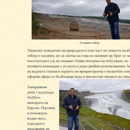
Големият гейзер
Уникално поведение на природата в тази част на земното кълб
гейзер е пасивен, но за сметка на това по-малкият му брат се з
посетителите уж на очакван 10мин интервал на избухване, но 
понякога изненадва с по-къси и дори двойни разплисквания. 
на водната стихия в сърцето на врящия кратер е вълшебно изк
оформя сфера от бълбукаща вода в множество нюанси на синь
Завършваме
деня с водопада
Gullfoss,
ниагарата на
Европа. Огромна
и непокорна
водна маса,
поредното
напомняне на