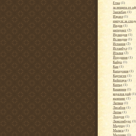
Етна
(1)
за нещата от о
Занзибар
(1)
Израел
(1)
импулс за спод
Индия
(1)
интернет
(2)
Ирландия
(1)
Исландия
(1)
Испания
(2)
Истанбул
(1)
Италия
(2)
Йордания
(1)
Кайро
(1)
Кан
(1)
Кападокия
(1)
Картаген
(1)
Кейптаун
(1)
Кипър
(1)
Кишинев
(1)
коралов риф
(1)
къмпинг
(1)
Латвия
(1)
Лисабон
(1)
Литва
(1)
Лондон
(1)
Люксембург
(1
Мадрид
(1)
Малага
(1)
Малдиви
(1)