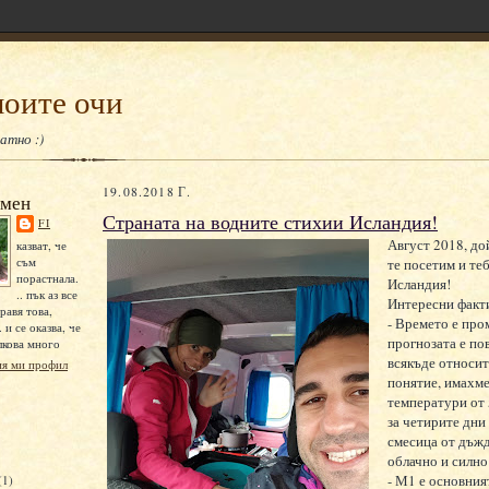
моите очи
атно :)
19.08.2018 Г.
 мен
Страната на водните стихии Исландия!
FI
Август 2018, до
казват, че
съм
те посетим и теб
порастнала.
Исландия!
.. пък аз все
Интересни факт
равя това,
- Времето е про
. и се оказва, че
прогнозата е по
лкова много
всякъде относи
ия ми профил
понятие, имахм
температури от 
за четирите дни
смесица от дъж
облачно и силно
- М1 е основния
(1)