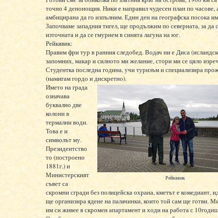
точно 4 денонощия. Ники е направил чудесен план по часове, 
амбицирана да го изпълним. Един ден на географска посока им
Започваме западния тигел, ще продължим по северната, за да 
източната и да се гмурнем в синята лагуна на юг.
Рейкявик:
Правим фри тур в ранния следобед. Водач ни е Диса (исландск
запомних, макар и силното ми желание, стори ми се цяло изреч
Студентка последна година, учи туризъм и специализира про
(намигам гордо и дискретно).
Името на града
означава
буквално две
колони в
термални води.
Това е и
символът му.
Президентство
то (построено
1881г.) и
Министерският
Рейкявик
съвет са
скромни сгради без полицейска охрана, кметът е комедиант, и
ще организира ядене на палачинки, които той сам ще готви. 
им си живее в скромен апартамент и ходи на работа с 10годиш