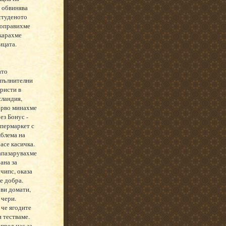
е обвинява
 студеното
 оправихме
карахме
ицата.
ато
пълнителни
ристи в
ландия,
ърво минахме
ез Бонус -
пермаркет с
блема на
асе касичка.
апазарувахме
ана за
 чипс, оказа
е добра.
ови домати,
 чери.
 че ягодите
 тестваме.
 пред нас за