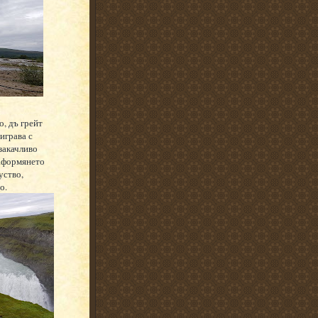
о, дъ грейт
аиграва с
закачливо
Заформянето
уство,
о.