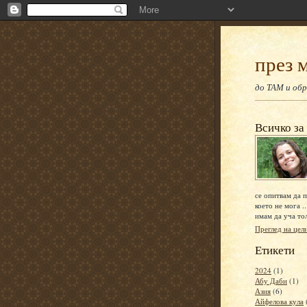
през 
до ТАМ и обр
Всичко за
се опитвам да п
което не мога ..
имам да уча то
Преглед на цел
Етикети
2024
(1)
Абу Даби
(1)
Азия
(6)
Айфелова кула