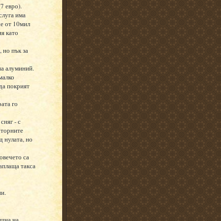
7 евро).
слуга има
че от 10мил
ия като
 но пък за
на алуминий.
малко
да покрият
рата го
сняг - с
оторните
д нулата, но
овечето са
заплаща такса
и.
ещна на