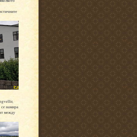
яколкото
ристичните
gvellir,
о се намира
кат между