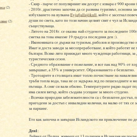
- Скир - парче от популярният им десерт с извара е 900 крони (
фиса
(2)
- 2010г. драстично започва да се развива туризмът, основна за
избухването на вулкана
Eyjafjallajökull
, който е засегнал пове
души по света, като по този начин целият свят е чул за Исланд
еляне
(2)
съществуваща.
- Лятото на 2018г. се оказва най-студеното за последните 100г,
сметка на това имахме 19 градуса последния ден :).
- Икономиката се държи на туризъм, риболов и производство 
Имат и доста заводи за месопреработване, в който работят не 
българи. Всяко лято прииждат много чужденци работници, за 
туристическия сезон.
- Средното образование е пожелание, и все пак над 90% от хо
завършват, а 35% и университет. Образованието е безплатно.
- Тротоарите в столицата имат топло-почистване на навалелия 
тръби топла вода, така не се задържа лед по пешеходните и м
пътища. А сняг си вали обилно. Температурите рядко падат по
има силен вятър, който създава усещане за много студено.
- Всички природни забележителности са с безплатен достъп, п
пригодени за достъп с инвалидни колички, на малко от тях се 
за паркинг.
Ето как започна и завърши Исландското ни приключение по дн
)
Ден1
:
Дейвид от Полша, живеещ от 13 годишен в Исландия ни поср