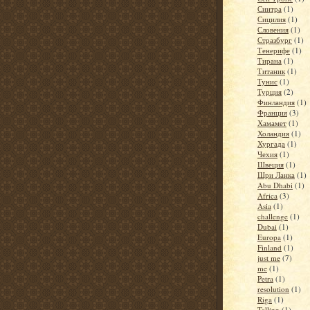
Синтра
(1)
Сицилия
(1)
Словения
(1)
Стразбург
(1)
Тенерифе
(1)
Тирана
(1)
Титаник
(1)
Тунис
(1)
Турция
(2)
Финландия
(1)
Франция
(3)
Хамамет
(1)
Холандия
(1)
Хургада
(1)
Чехия
(1)
Швеция
(1)
Шри Ланка
(1)
Abu Dhabi
(1)
Africa
(3)
Asia
(1)
challenge
(1)
Dubai
(1)
Europa
(1)
Finland
(1)
just me
(7)
me
(1)
Petra
(1)
resolution
(1)
Riga
(1)
Tallinn
(1)