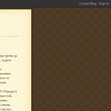
йде време да
, чудата
и:
менливо,
вече от
телно
е
5-19градуса
 престой,
довно,
 слънце.
т им път,