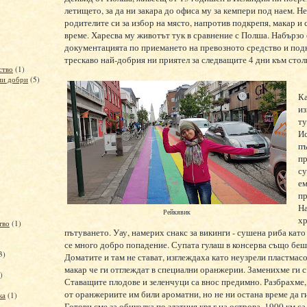
летището, за да ни закара до офиса му за кемпери под наем. Н
родителите си за избор на място, напротив подкрепя, макар и
време. Харесва му животът тук в сравнение с Полша. Набързо
документацията по приемането на превозното средство и под
трескаво най-добрия ни приятел за следващите 4 дни към стол
ство
(1)
ми добри
(5)
К
из
ту
Ис
п
пр
су
ем
пр
Н
Рейкявик
хр
тво
(1)
пътуването. Уау, намерих снакс за викинги - сушена риба като
се много добро попадение. Супата гулаш в консерва също беш
3)
Доматите и там не стават, изглеждаха като неузрели пластмас
макар че ги отглеждат в специални оранжерии. Заменихме ги с
)
Ставащите плодове и зеленчуци са внос предимно. Разбрахме,
от оранжериите им били ароматни, но не ни остана време да ги
ка
(1)
Готови сме за обиколка по златния кръг на острова, 1900 км са