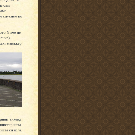
аз съм
аме.
се спуснем по
ото й име не
ение).
жект манажер
дният викенд
Министершата
ната си кола.