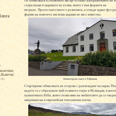
От обиколката в спомените ми ще останат изображенията на н
стари къщи и църквата на хълма, която е във формата на
ветрило. Протестантството е религията, а откъде идват футу
форми на повечето им нови църкви не ми е известно.
блога
)
на водните
 Исландия!
и
(1)
Министерски съвет в Рейкявик
Стартираме обиколката на острова с разглеждане на парка Thin
където се е образувало най-голямото езеро в Исландия, в коет
пукнатината Silfra, която позволява на любителите да се гмур
американски и европейски тектонични плочи.