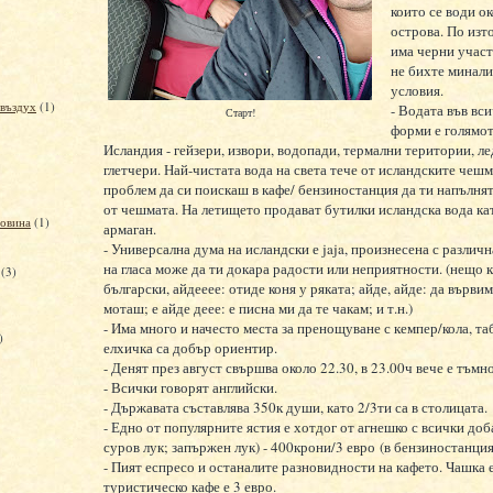
които се води о
острова. По изт
има черни участ
не бихте минали
условия.
 въздух
(1)
- Водата във вс
Старт!
форми е голямот
Исландия - гейзери, извори, водопади, термални територии, л
глетчери. Най-чистата вода на света тече от исландските чешм
проблем да си поискаш в кафе/ бензиностанция да ти напълнят
от чешмата. На летището продават бутилки исландска вода ка
говина
(1)
армаган.
- Универсална дума на исландски е jaja, произнесена с различ
на гласа може да ти докара радости или неприятности. (нещо к
(3)
български, айдееее: отиде коня у ряката; айде, айде: да вървим
моташ; е айде деее: е писна ми да те чакам; и т.н.)
- Има много и начесто места за пренощуване с кемпер/кола, та
)
елхичка са добър ориентир.
- Денят през август свършва около 22.30, в 23.00ч вече е тъмно
- Всички говорят английски.
- Държавата съставлява 350к души, като 2/3ти са в столицата.
- Едно от популярните ястия е хотдог от агнешко с всички доб
суров лук; запържен лук) - 400крони/3 евро (в бензиностанция
- Пият еспресо и останалите разновидности на кафето. Чашка 
туристическо кафе е 3 евро.