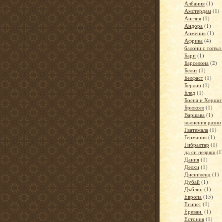
Албания
(1)
Амстердам
(1)
Англия
(1)
Андора
(1)
Армения
(1)
Африка
(4)
балони с топъл
Бари
(1)
Барселона
(2)
Белиз
(1)
Белфаст
(1)
Берлин
(1)
Блед
(1)
Босна и Херци
Брюксел
(1)
Варшава
(1)
вълнения разни
Гватемала
(1)
Германия
(1)
Гибралтар
(1)
да си незрящ
(1
Дания
(1)
Делхи
(1)
Дисниленд
(1)
Дубай
(1)
Дъблин
(1)
Европа
(15)
Египет
(1)
Ереван.
(1)
Естония
(1)