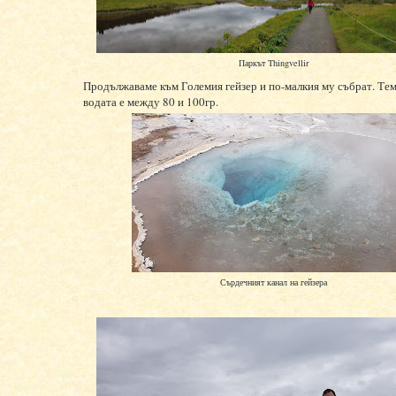
Паркът Thingvellir
Продължаваме към Големия гейзер и по-малкия му събрат. Те
водата е между 80 и 100гр.
Сърдечният канал на гейзера