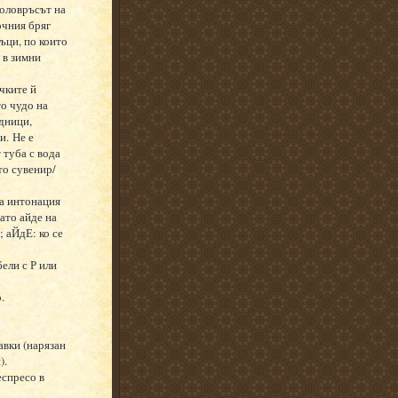
коловръсът на
очния бряг
ъци, по които
 в зимни
ичките й
о чудо на
едници,
и. Не е
 туба с вода
то сувенир/
на интонация
ато айде на
; аЙдЕ: ко се
бели с Р или
.
авки (нарязан
).
еспресо в