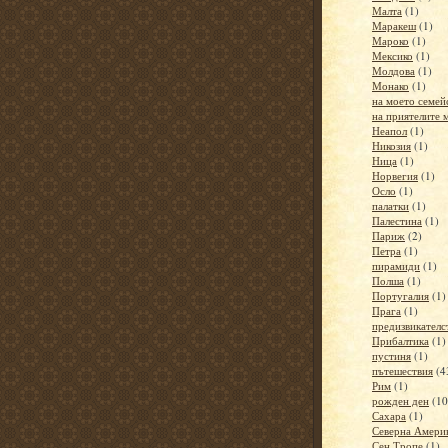
Малта
(1)
Маракеш
(1)
Мароко
(1)
Мексико
(1)
Молдова
(1)
Монако
(1)
на моето семей
на приятелите 
Неапол
(1)
Никозия
(1)
Ница
(1)
Норвегия
(1)
Осло
(1)
палатки
(1)
Палестина
(1)
Париж
(2)
Петра
(1)
пирамиди
(1)
Полша
(1)
Португалия
(1)
Прага
(1)
предизвикателс
Прибалтика
(1)
пустиня
(1)
пътешествия
(4
Рим
(1)
рожден ден
(10
Сахара
(1)
Северна Амери
Сен Тропе
(1)