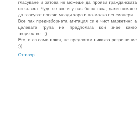
гласуване и затова не можеше да прояви гражданската
си съвест. Чудя се ако и у нас беше така, дали нямаше
да гласуват повече млади хора и по-малко пенсионери.
Все пак предизборната агитация си е чист маркетинг, а
целевата група не предполага кой знае какво
творчество. :((
Ето, и аз само плюя, не предлагам никакво разрешение
:))
Отговор