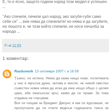
Е, то е ясно, защото години наред този модел е успешен
...
"Ако спечеля, печели цал народ, ако загубя-губя само
себе си" ... вие няма да спечелите/ но няма и да загубите,
но лошото е, че този който спечели, не носи печалба за
народа ...
Fi
at
11:03
1 коментар:
Razdumnik
13 октомври 2007 г. в 16:58
Тъжно, но истина. Няма да кажа нищо ново: политиката
у нас е мръсна дума, затова и мисля, че никой свестен
съвестен човек няма да иска да има нещо общо с целия
цирк, абе омагьосан кръг, какво да се прави. За това
отдавна не гласувам.
Все се сещам за Бриджит Джоунс и как се ядосваше, че
пропуснала да си плати веднъж годишната такса за