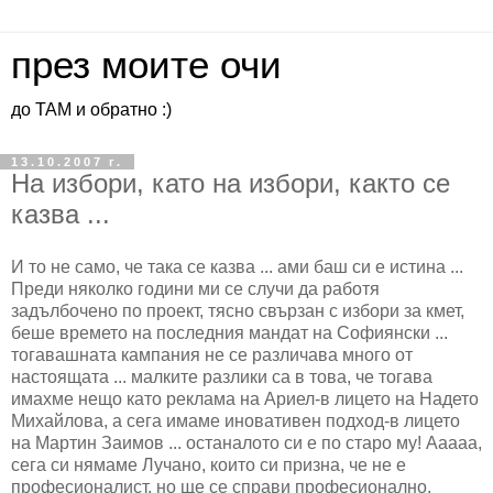
през моите очи
до ТАМ и обратно :)
13.10.2007 г.
На избори, като на избори, както се
казва ...
И то не само, че така се казва ... ами баш си е истина ...
Преди няколко години ми се случи да работя
задълбочено по проект, тясно свързан с избори за кмет,
беше времето на последния мандат на Софиянски ...
тогавашната кампания не се различава много от
настоящата ... малките разлики са в това, че тогава
имахме нещо като реклама на Ариел-в лицето на Надето
Михайлова, а сега имаме иновативен подход-в лицето
на Мартин Заимов ... останалото си е по старо му! Ааааа,
сега си нямаме Лучано, които си призна, че не е
професионалист, но ще се справи професионално,