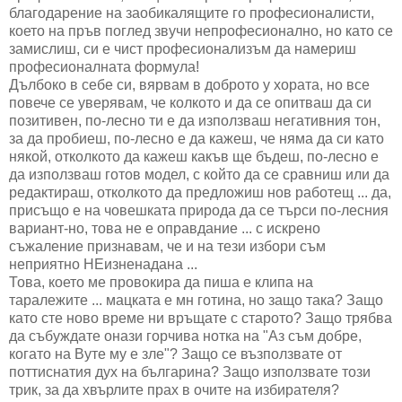
благодарение на заобикалящите го професионалисти,
което на пръв поглед звучи непрофесионално, но като се
замислиш, си е чист професионализъм да намериш
професионалната формула!
Дълбоко в себе си, вярвам в доброто у хората, но все
повече се уверявам, че колкото и да се опитваш да си
позитивен, по-лесно ти е да използваш негативния тон,
за да пробиеш, по-лесно е да кажеш, че няма да си като
някой, отколкото да кажеш какъв ще бъдеш, по-лесно е
да използваш готов модел, с който да се сравниш или да
редактираш, отколкото да предложиш нов работещ ... да,
присъщо е на човешката природа да се търси по-лесния
вариант-но, това не е оправдание ... с искрено
съжаление признавам, че и на тези избори съм
неприятно НЕизненадана ...
Това, което ме провокира да пиша е клипа на
таралежите ... мацката е мн готина, но защо така? Защо
като сте ново време ни връщате с старото? Защо трябва
да събуждате онази горчива нотка на "Аз съм добре,
когато на Вуте му е зле"? Защо се възползвате от
поттиснатия дух на българина? Защо използвате този
трик, за да хвърлите прах в очите на избирателя?