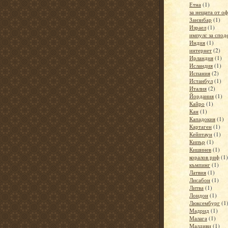
Етна
(1)
за нещата от о
Занзибар
(1)
Израел
(1)
импулс за спод
Индия
(1)
интернет
(2)
Ирландия
(1)
Исландия
(1)
Испания
(2)
Истанбул
(1)
Италия
(2)
Йордания
(1)
Кайро
(1)
Кан
(1)
Кападокия
(1)
Картаген
(1)
Кейптаун
(1)
Кипър
(1)
Кишинев
(1)
коралов риф
(1)
къмпинг
(1)
Латвия
(1)
Лисабон
(1)
Литва
(1)
Лондон
(1)
Люксембург
(1
Мадрид
(1)
Малага
(1)
Малдиви
(1)