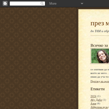
през 
до ТАМ и обр
Всичко за
се опитвам да п
което не мога ..
имам да уча то
Преглед на цел
Етикети
2024
(1)
Абу Даби
(1)
Азия
(6)
Айфелова кула