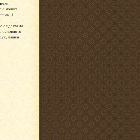
ички,
а в моята
ство :)
о с идеята да
но основното
 дух, лишен
.