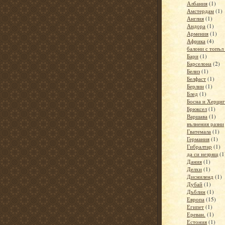
Албания
(1)
Амстердам
(1)
Англия
(1)
Андора
(1)
Армения
(1)
Африка
(4)
балони с топъл
Бари
(1)
Барселона
(2)
Белиз
(1)
Белфаст
(1)
Берлин
(1)
Блед
(1)
Босна и Херци
Брюксел
(1)
Варшава
(1)
вълнения разни
Гватемала
(1)
Германия
(1)
Гибралтар
(1)
да си незрящ
(1
Дания
(1)
Делхи
(1)
Дисниленд
(1)
Дубай
(1)
Дъблин
(1)
Европа
(15)
Египет
(1)
Ереван.
(1)
Естония
(1)