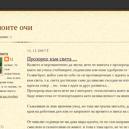
моите очи
атно :)
12.12.2007 Г.
 мен
Прозорец към света ...
FI
Колкото и неромантично да звучи, вече не книгата е прозореца
казват, че
съм
както ни учиха учебниците, подписани или поне одобрени от
порастнала.
Голям брат, който сам по себе си си противоречеше с идеята з
.. пък аз все
към света, т.к. света достигаше само до няколко съседки на изт
равя това,
идея на север ... но.. това е идея за друг размисъл...
. и се оказва, че
Прозореца към света вече ни е интернет, технологията която 
лкова много
биде изместена от телепортацията като великолепност на явле
ия ми профил
Съжалявам за леко мрачния увод, но така ми тръгна мисълта, д
края на работния ден или от капризите на времето и липса на с
От няколко седмици не ми дава мира идеята, че не съм направ
смислено в съзнателния си живот. и това е така щото, не че не
(1)