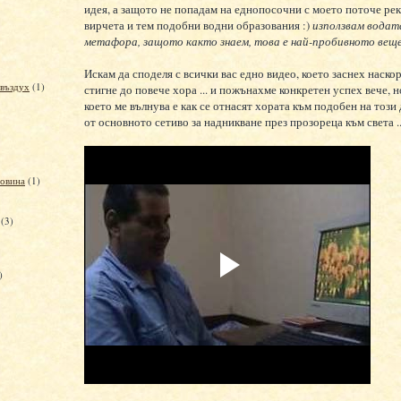
идея, а защото не попадам на еднопосочни с моето поточе рек
вирчета и тем подобни водни образования :)
използвам водат
метафора, защото както знаем, това е най-пробивното веще
Искам да споделя с всички вас едно видео, което заснех наскор
 въздух
(1)
стигне до повече хора ... и пожънахме конкретен успех вече, 
което ме вълнува е как се отнасят хората към подобен на този
от основното сетиво за надникване през прозореца към света ..
говина
(1)
(3)
)