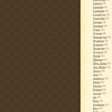
Синтра
(1)
Сицилия
(1)
Словения
(1)
Стразбург
(1)
Тенерифе
(1)
Тирана
(1)
Титаник
(1)
Тунис
(1)
Турция
(2)
Финландия
(1)
Франция
(3)
Хамамет
(1)
Холандия
(1)
Хургада
(1)
Чехия
(1)
Швеция
(1)
Шри Ланка
(1)
Abu Dhabi
(1)
Africa
(3)
Asia
(1)
challenge
(1)
Dubai
(1)
Europa
(1)
Finland
(1)
just me
(7)
me
(1)
Petra
(1)
resolution
(1)
Riga
(1)
Tallinn
(1)