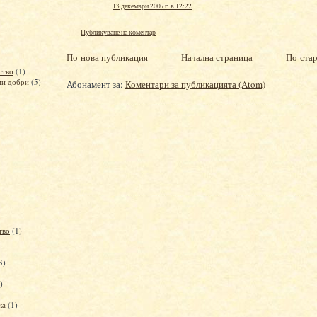
13 декември 2007 г. в 12:22
Публикуване на коментар
По-нова публикация
Начална страница
По-ста
ство
(1)
ми добри
(5)
Абонамент за:
Коментари за публикацията (Atom)
тво
(1)
3)
)
ка
(1)