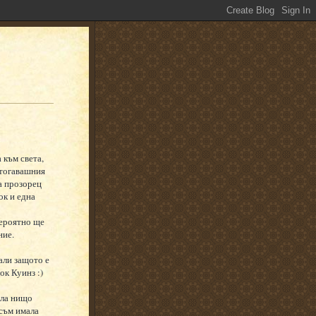
 към света,
 тогавашния
а прозорец
ок и една
вероятно ще
ние.
али защото е
ок Куинз :)
ила нищо
 съм имала