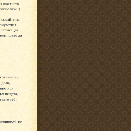
ах щастието
социолози ;)
казвайте, за
почувстват
нагласа, да
 имат право да
 от смисъл,
 дело,
защото си
към нещата,
 като теб!
(извинявай, не