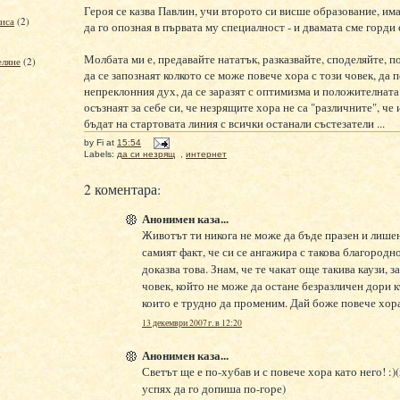
Героя се казва Павлин, учи второто си висше образование, им
фиса
(2)
да го опозная в първата му специалност - и двамата сме горди 
Молбата ми е, предавайте нататък, разказвайте, споделяйте, по
еляне
(2)
да се запознаят колкото се може повече хора с този човек, да 
непреклонния дух, да се заразят с оптимизма и положителната 
осъзнаят за себе си, че незрящите хора не са "различните", че
бъдат на стартовата линия с всички останали състезатели ...
by
Fi
at
15:54
Labels:
да си незрящ
,
интернет
2 коментара:
Анонимен каза...
Животът ти никога не може да бъде празен и лишен
самият факт, че си се ангажира с такова благородно
доказва това. Знам, че те чакат още такива каузи, 
човек, който не може да остане безразличен дори 
които е трудно да променим. Дай боже повече хора
13 декември 2007 г. в 12:20
Анонимен каза...
)
Светът ще е по-хубав и с повече хора като него! :)
успях да го допиша по-горе)