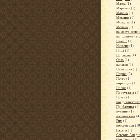
Малта
(1)
Маракеш
(1)
Мароко
(1)
Мексико
(1)
Молдова
(1)
Монако
(1)
на моето семей
на приятелите 
Неапол
(1)
Никозия
(1)
Ница
(1)
Норвегия
(1)
Осло
(1)
палатки
(1)
Палестина
(1)
Париж
(2)
Петра
(1)
пирамиди
(1)
Полша
(1)
Португалия
(1)
Прага
(1)
предизвикателс
Прибалтика
(1)
пустиня
(1)
пътешествия
(4
Рим
(1)
рожден ден
(10
Сахара
(1)
Северна Амери
Сен Тропе
(1)