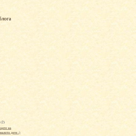
блога
и
(2)
ците на
налото дете :)